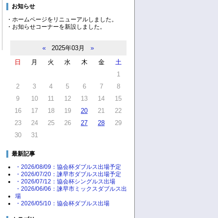
お知らせ
・ホームページをリニューアルしました。
・お知らせコーナーを新設しました。
«
2025年03月
»
日
月
火
水
木
金
土
1
2
3
4
5
6
7
8
9
10
11
12
13
14
15
16
17
18
19
20
21
22
23
24
25
26
27
28
29
30
31
最新記事
・2026/08/09：協会杯ダブルス出場予定
・2026/07/20：諫早市ダブルス出場予定
・2026/07/12：協会杯シングルス出場
・2026/06/06：諫早市ミックスダブルス出
場
・2026/05/10：協会杯ダブルス出場