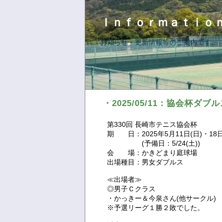
Ｉｎｆｏｒｍａｔｉｏ
お知らせ・更新情報等のご案内です。
・2025/05/11：協会杯ダブ
第330回 長崎市テニス協会杯
期 日：2025年5月11日(日)・18日
(予備日：5/24(土))
会 場：かきどまり庭球場
出場種目：男女ダブルス
≪出場者≫
◎男子Ｃクラス
・かっきー＆今泉さん(他サークル)
※予選リーグ１勝２敗でした。