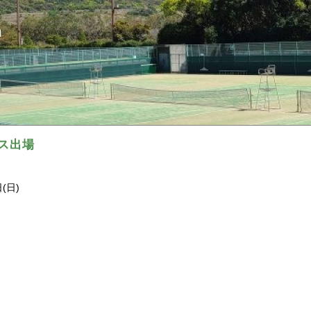
ｎ
ルス出場
(日)