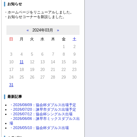
お知らせ
・ホームページをリニューアルしました。
・お知らせコーナーを新設しました。
«
2024年03月
»
日
月
火
水
木
金
土
1
2
3
4
5
6
7
8
9
10
11
12
13
14
15
16
17
18
19
20
21
22
23
24
25
26
27
28
29
30
31
最新記事
・2026/08/09：協会杯ダブルス出場予定
・2026/07/20：諫早市ダブルス出場予定
・2026/07/12：協会杯シングルス出場
・2026/06/06：諫早市ミックスダブルス出
場
・2026/05/10：協会杯ダブルス出場