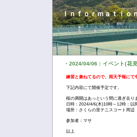
Ｉｎｆｏｒｍａｔｉｏ
お知らせ・更新情報等のご案内です。
・2024/04/06：イベント
練習と兼ねてるので、雨天予報にて
下記内容にて開催予定です。
桜の満開はあっという間に過ぎ去り
日時：2024/4/6(木)10時～12時：
場所：さくらの里テニスコート周辺
参加者：マサ
以上