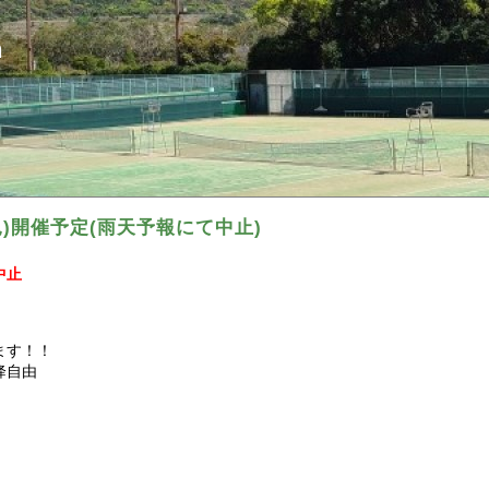
ｎ
(花見)開催予定(雨天予報にて中止)
中止
ます！！
以降自由