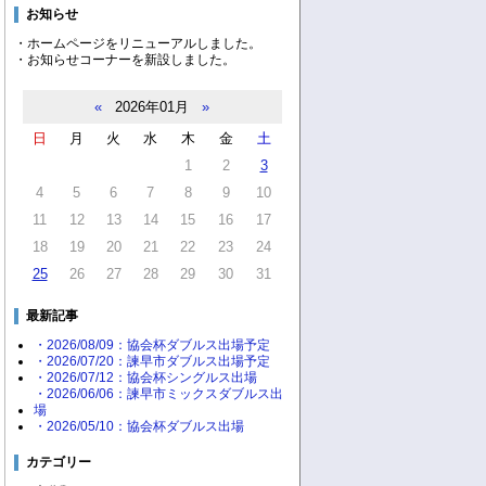
お知らせ
・ホームページをリニューアルしました。
・お知らせコーナーを新設しました。
«
2026年01月
»
日
月
火
水
木
金
土
1
2
3
4
5
6
7
8
9
10
11
12
13
14
15
16
17
18
19
20
21
22
23
24
25
26
27
28
29
30
31
最新記事
・2026/08/09：協会杯ダブルス出場予定
・2026/07/20：諫早市ダブルス出場予定
・2026/07/12：協会杯シングルス出場
・2026/06/06：諫早市ミックスダブルス出
場
・2026/05/10：協会杯ダブルス出場
カテゴリー