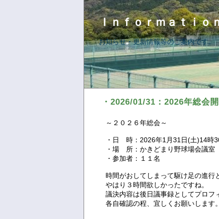
Ｉｎｆｏｒｍａｔｉｏ
お知らせ・更新情報等のご案内です。
・2026/01/31：2026年総会
～２０２６年総会～
・日 時：2026年1月31日(土)14時3
・場 所：かきどまり野球場会議室
・参加者：１１名
時間がおしてしまって駆け足の進行
やはり３時間欲しかったですね。
議決内容は後日議事録としてプロフ
各自確認の程、宜しくお願いします