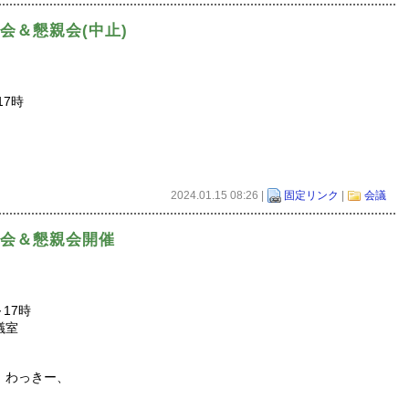
期総会＆懇親会(中止)
17時
2024.01.15 08:26 |
固定リンク
|
会議
下期総会＆懇親会開催
～17時
議室
、わっきー、