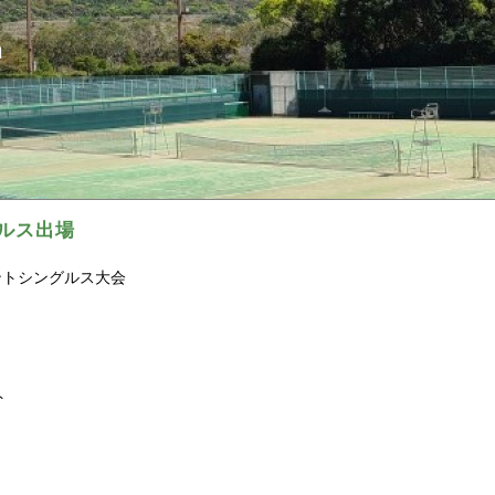
ｎ
グルス出場
ントシングルス大会
ト