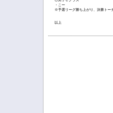
◎男子Ｃクラス
・こー
※予選リーグ勝ち上がり、決勝トー
以上