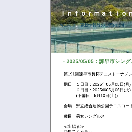
Ｉｎｆｏｒｍａｔｉｏ
お知らせ・更新情報等のご案内です。
・2025/05/05：諫早市シン
第191回諫早市長杯テニストーナメ
期日：１日目：2025年05月05日(月)
２日目：2025年05月06日(火)
(予備日：5月10日(土))
会場：県立総合運動公園テニスコー
種目：男女シングルス
≪出場者≫