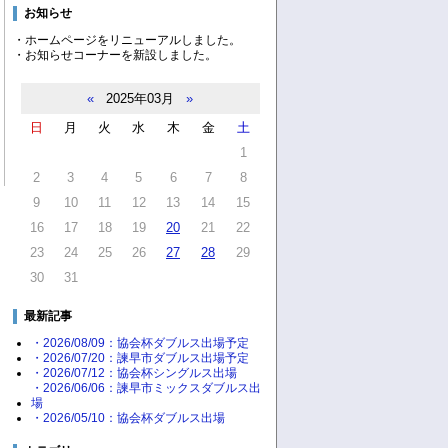
お知らせ
・ホームページをリニューアルしました。
・お知らせコーナーを新設しました。
«
2025年03月
»
日
月
火
水
木
金
土
1
2
3
4
5
6
7
8
9
10
11
12
13
14
15
16
17
18
19
20
21
22
23
24
25
26
27
28
29
30
31
最新記事
・2026/08/09：協会杯ダブルス出場予定
・2026/07/20：諫早市ダブルス出場予定
・2026/07/12：協会杯シングルス出場
・2026/06/06：諫早市ミックスダブルス出
場
・2026/05/10：協会杯ダブルス出場