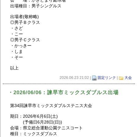
出場種目：男子シングルス
出場者(敬称略)
◎男子Ｂクラス
・さど
・こー
◎男子Ｃクラス
・かっきー
・しま
・そー
以上
2026.06.23 21:02 |
固定リンク
|
大会
・2026/06/06：諫早市ミックスダブルス出場
第34回諫早市ミックスダブルステニス大会
期日：2026年6月6日(土)
(予備日6月28日(日))
会場：県立総合運動公園テニスコート
種目：ミックスダブルス