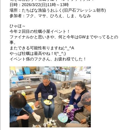
日時：2026/3/22(日)11時～13時
場所：たちばな漁協うおふく(旧戸石フレッシュ朝市)
参加者：フク、マサ、ひろえ、しま、ちなみ
ひゃほ～
今年２回目の牡蠣小屋イベント！
ファイナルかと思いきや、何と今年はGWまでやってるとの
事。
またできる可能性有りますね(;^_^A
やっぱ牡蠣は最高やね！f(^_^;)
イベント係のフクさん、お疲れ様でした！