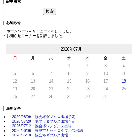
記事検索
お知らせ
・ホームページをリニューアルしました。
・お知らせコーナーを新設しました。
«
2026年07月
日
月
火
水
木
金
土
1
2
3
4
5
6
7
8
9
10
11
12
13
14
15
16
17
18
19
20
21
22
23
24
25
26
27
28
29
30
31
最新記事
・2026/08/09：協会杯ダブルス出場予定
・2026/07/20：諫早市ダブルス出場予定
・2026/07/12：協会杯シングルス出場
・2026/06/06：諫早市ミックスダブルス出場
・2026/05/10：協会杯ダブルス出場