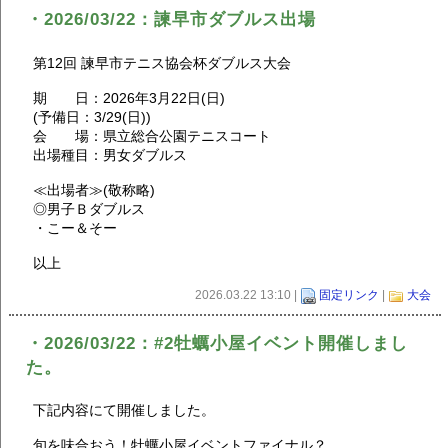
・2026/03/22：諫早市ダブルス出場
第12回 諫早市テニス協会杯ダブルス大会
期 日：2026年3月22日(日)
(予備日：3/29(日))
会 場：県立総合公園テニスコート
出場種目：男女ダブルス
≪出場者≫(敬称略)
◎男子Ｂダブルス
・こー＆そー
以上
2026.03.22 13:10 |
固定リンク
|
大会
・2026/03/22：#2牡蠣小屋イベント開催しまし
た。
下記内容にて開催しました。
旬を味合おう！牡蠣小屋イベントファイナル？