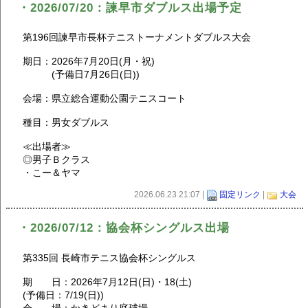
・2026/07/20：諫早市ダブルス出場予定
第196回諫早市⾧杯テニストーナメントダブルス大会
期日：2026年7月20日(月・祝)
(予備日7月26日(日))
会場：県立総合運動公園テニスコート
種目：男女ダブルス
≪出場者≫
◎男子Ｂクラス
・こー＆ヤマ
2026.06.23 21:07 |
固定リンク
|
大会
・2026/07/12：協会杯シングルス出場
第335回 長崎市テニス協会杯シングルス
期 日：2026年7月12日(日)・18(土)
(予備日：7/19(日))
会 場：かきどまり庭球場