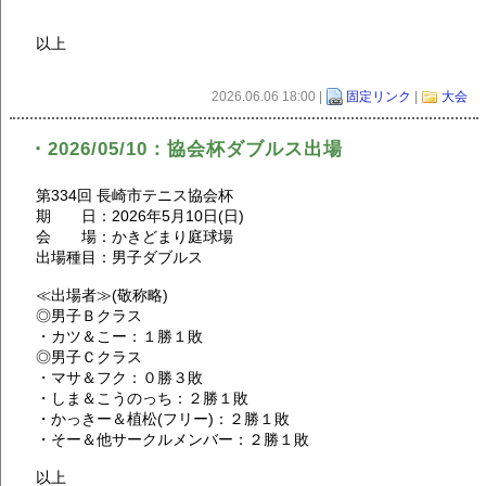
以上
2026.06.06 18:00 |
固定リンク
|
大会
・2026/05/10：協会杯ダブルス出場
第334回 長崎市テニス協会杯
期 日：2026年5月10日(日)
会 場：かきどまり庭球場
出場種目：男子ダブルス
≪出場者≫(敬称略)
◎男子Ｂクラス
・カツ＆こー：１勝１敗
◎男子Ｃクラス
・マサ＆フク：０勝３敗
・しま＆こうのっち：２勝１敗
・かっきー＆植松(フリー)：２勝１敗
・そー＆他サークルメンバー：２勝１敗
以上