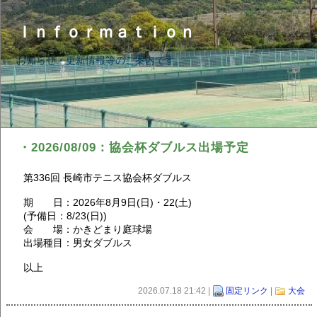
Ｉｎｆｏｒｍａｔｉｏｎ
お知らせ・更新情報等のご案内です。
・2026/08/09：協会杯ダブルス出場予定
第336回 長崎市テニス協会杯ダブルス
期 日：2026年8月9日(日)・22(土)
(予備日：8/23(日))
会 場：かきどまり庭球場
出場種目：男女ダブルス
以上
2026.07.18 21:42 |
固定リンク
|
大会