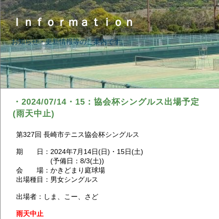
Ｉｎｆｏｒｍａｔｉｏｎ
お知らせ・更新情報等のご案内です。
・2024/07/14・15：協会杯シングルス出場予定
(雨天中止)
第327回 長崎市テニス協会杯シングルス
期 日：2024年7月14日(日)・15日(土)
(予備日：8/3(土))
会 場：かきどまり庭球場
出場種目：男女シングルス
出場者：しま、こー、さど
雨天中止