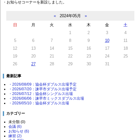
・お知らせコーナーを新設しました。
«
2024年05月
»
日
月
火
水
木
金
土
1
2
3
4
5
6
7
8
9
10
11
12
13
14
15
16
17
18
19
20
21
22
23
24
25
26
27
28
29
30
31
最新記事
・2026/08/09：協会杯ダブルス出場予定
・2026/07/20：諫早市ダブルス出場予定
・2026/07/12：協会杯シングルス出場
・2026/06/06：諫早市ミックスダブルス出場
・2026/05/10：協会杯ダブルス出場
カテゴリー
未分類 (0)
会議 (6)
お知らせ (6)
練習 (2)