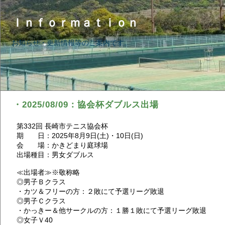
Ｉｎｆｏｒｍａｔｉｏｎ
お知らせ・更新情報等のご案内です。
・2025/08/09：協会杯ダブルス出場
第332回 長崎市テニス協会杯
期 日：2025年8月9日(土)・10日(日)
会 場：かきどまり庭球場
出場種目：男女ダブルス
≪出場者≫※敬称略
◎男子Ｂクラス
・カツ＆フリーの方：２敗にて予選リーグ敗退
◎男子Ｃクラス
・かっきー＆他サークルの方：１勝１敗にて予選リーグ敗退
◎女子Ｖ40