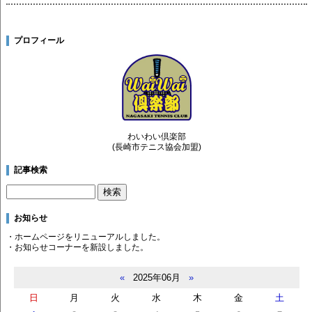
プロフィール
わいわい倶楽部
(長崎市テニス協会加盟)
記事検索
お知らせ
・ホームページをリニューアルしました。
・お知らせコーナーを新設しました。
«
2025年06月
»
日
月
火
水
木
金
土