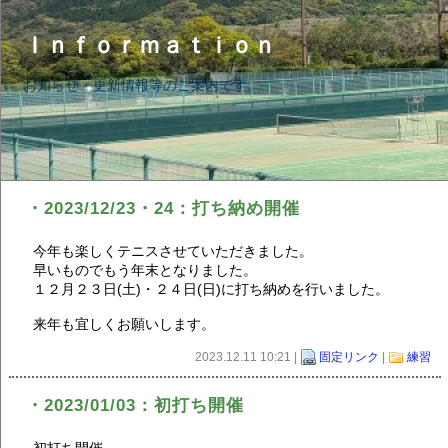
Ｉｎｆｏｒｍａｔｉｏｎ
お知らせ・更新情報等のご案内です。
・2023/12/23・24：打ち納め開催
今年も楽しくテニスさせていただきました。
早いものでもう年末となりました。
１２月２３日(土)・２４日(日)に打ち納めを行いました。
来年も宜しくお願いします。
2023.12.11 10:21 |
固定リンク
|
練習
・2023/01/03：初打ち開催
初打ち開催