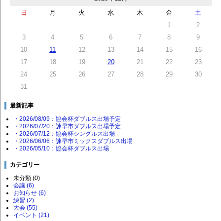
日
月
火
水
木
金
土
1
2
3
4
5
6
7
8
9
10
11
12
13
14
15
16
17
18
19
20
21
22
23
24
25
26
27
28
29
30
31
最新記事
・2026/08/09：協会杯ダブルス出場予定
・2026/07/20：諫早市ダブルス出場予定
・2026/07/12：協会杯シングルス出場
・2026/06/06：諫早市ミックスダブルス出場
・2026/05/10：協会杯ダブルス出場
カテゴリー
未分類 (0)
会議 (6)
お知らせ (6)
練習 (2)
大会 (55)
イベント (21)