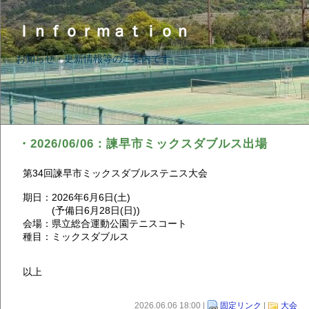
Ｉｎｆｏｒｍａｔｉｏｎ
お知らせ・更新情報等のご案内です。
・2026/06/06：諫早市ミックスダブルス出場
第34回諫早市ミックスダブルステニス大会
期日：2026年6月6日(土)
(予備日6月28日(日))
会場：県立総合運動公園テニスコート
種目：ミックスダブルス
以上
2026.06.06 18:00 |
固定リンク
|
大会