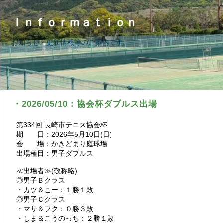
Ｉｎｆｏｒｍａｔｉｏｎ
お知らせ・更新情報等のご案内です。
・2026/05/10：協会杯ダブルス出場
第334回 長崎市テニス協会杯
期 日：2026年5月10日(日)
会 場：かきどまり庭球場
出場種目：男子ダブルス
≪出場者≫(敬称略)
◎男子Ｂクラス
・カツ＆こー：１勝１敗
◎男子Ｃクラス
・マサ＆フク：０勝３敗
・しま＆こうのっち：２勝１敗