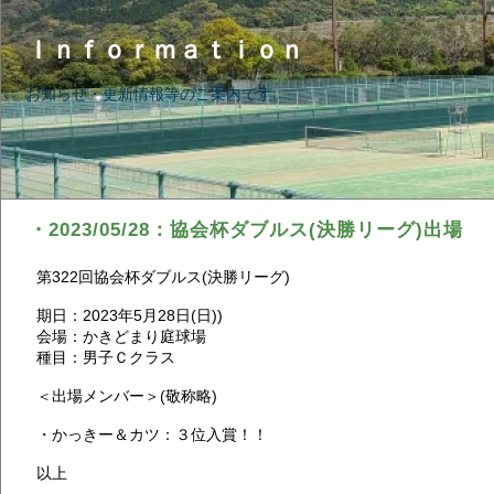
Ｉｎｆｏｒｍａｔｉｏｎ
お知らせ・更新情報等のご案内です。
・2023/05/28：協会杯ダブルス(決勝リーグ)出場
第322回協会杯ダブルス(決勝リーグ)
期日：2023年5月28日(日))
会場：かきどまり庭球場
種目：男子Ｃクラス
＜出場メンバー＞(敬称略)
・かっきー＆カツ：３位入賞！！
以上