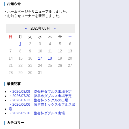
お知らせ
・ホームページをリニューアルしました。
・お知らせコーナーを新設しました。
«
2023年05月
»
日
月
火
水
木
金
土
1
2
3
4
5
6
7
8
9
10
11
12
13
14
15
16
17
18
19
20
21
22
23
24
25
26
27
28
29
30
31
最新記事
・2026/08/09：協会杯ダブルス出場予定
・2026/07/20：諫早市ダブルス出場予定
・2026/07/12：協会杯シングルス出場
・2026/06/06：諫早市ミックスダブルス出
場
・2026/05/10：協会杯ダブルス出場
カテゴリー