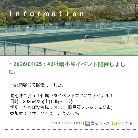
Ｉｎｆｏｒｍａｔｉｏｎ
お知らせ・更新情報等のご案内です。
・2026/04/25：#3牡蠣小屋イベント開催しまし
た。
下記内容にて開催しました。
旬を味合おう！牡蠣小屋イベント本当にファイナル！
日時：2026/4/25(土)11時～13時
場所：たちばな漁協うおふく(旧戸石フレッシュ朝市)
参加者：マサ、ひろえ、こうのっち
2026.04.04 08:33 |
固定リンク
|
イベント