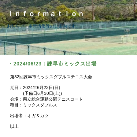
Ｉｎｆｏｒｍａｔｉｏｎ
お知らせ・更新情報等のご案内です。
・2024/06/23：諫早市ミックス出場
第32回諫早市ミックスダブルステニス大会
期日：2024年6月23日(日)
(予備日6月30日(土))
会場：県立総合運動公園テニスコート
種目：ミックスダブルス
出場者：オガ＆カツ
以上