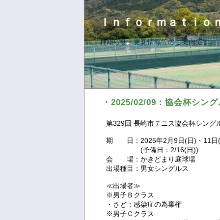
Ｉｎｆｏｒｍａｔｉｏ
お知らせ・更新情報等のご案内です。
・2025/02/09：協会杯シン
第329回 長崎市テニス協会杯シング
期 日：2025年2月9日(日)・11日
(予備日：2/16(日))
会 場：かきどまり庭球場
出場種目：男女シングルス
≪出場者≫
※男子Ｂクラス
・さど：感染症の為棄権
※男子Ｃクラス