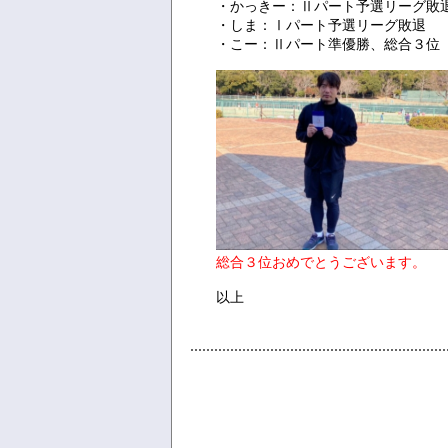
・かっきー：Ⅱパート予選リーグ敗
・しま：Ⅰパート予選リーグ敗退
・こー：Ⅱパート準優勝、総合３位
総合３位おめでとうございます。
以上