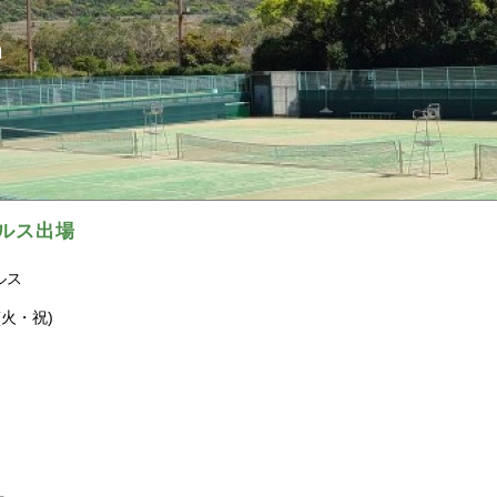
ｎ
グルス出場
ルス
(火・祝)