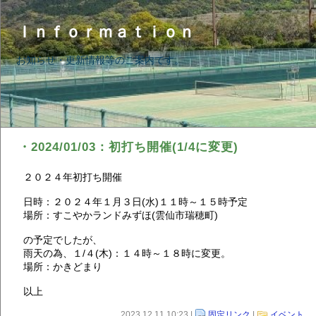
Ｉｎｆｏｒｍａｔｉｏｎ
お知らせ・更新情報等のご案内です。
・2024/01/03：初打ち開催(1/4に変更)
２０２４年初打ち開催
日時：２０２４年１月３日(水)１１時～１５時予定
場所：すこやかランドみずほ(雲仙市瑞穂町)
の予定でしたが、
雨天の為、１/４(木)：１４時～１８時に変更。
場所：かきどまり
以上
2023.12.11 10:23 |
固定リンク
|
イベント